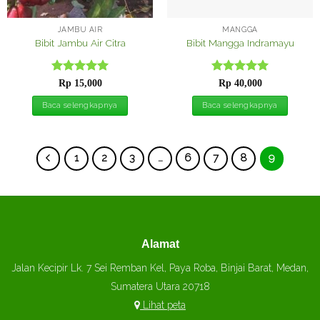
JAMBU AIR
MANGGA
Bibit Jambu Air Citra
Bibit Mangga Indramayu
Dinilai
5
Dinilai
5
Rp
15,000
Rp
40,000
dari 5
dari 5
Baca selengkapnya
Baca selengkapnya
1
2
3
…
6
7
8
9
Alamat
Jalan Kecipir Lk. 7 Sei Remban Kel, Paya Roba, Binjai Barat, Medan,
Sumatera Utara 20718
Lihat peta