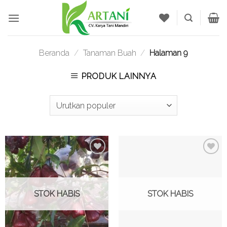
Skip
to
content
Beranda
/
Tanaman Buah
/
Halaman 9
PRODUK LAINNYA
Tambah
Tambah
ke
ke
Wishlist
Wishlist
STOK HABIS
STOK HABIS