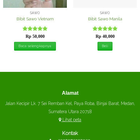
SAWO
SAWO
Bibit Sawo Vietnam
Bibit Sawo Manila
Dinilai
5
Dinilai
5
Rp
50,000
Rp
40,000
dari 5
dari 5
Baca selengkapnya
Beli
Alamat
Jalan Kecipir Lk. 7 Sei Remban Kel, Paya Roba, Binjai Barat, Medan,
Sumatera Utara 20718
Lihat peta
Kontak