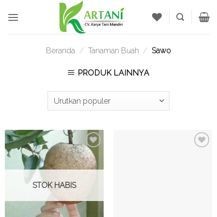
Skip
to
content
Beranda
/
Tanaman Buah
/
Sawo
PRODUK LAINNYA
Tambah
Tambah
ke
ke
Wishlist
Wishlist
STOK HABIS