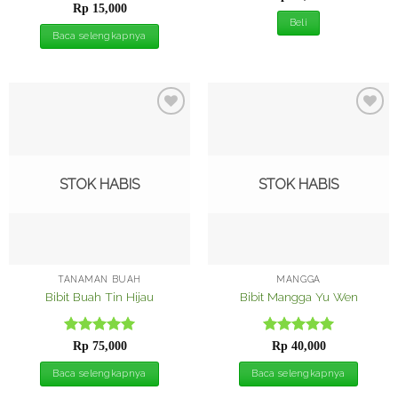
Dinilai
5
dari 5
Rp
15,000
dari 5
Beli
Baca selengkapnya
Tambah
Tambah
ke
ke
Wishlist
Wishlist
STOK HABIS
STOK HABIS
TANAMAN BUAH
MANGGA
Bibit Buah Tin Hijau
Bibit Mangga Yu Wen
Dinilai
5
Dinilai
5
Rp
75,000
Rp
40,000
dari 5
dari 5
Baca selengkapnya
Baca selengkapnya