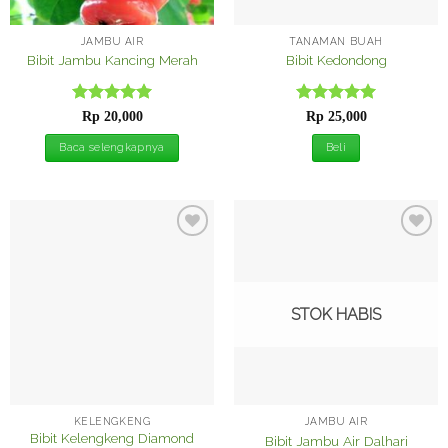
JAMBU AIR
TANAMAN BUAH
Bibit Jambu Kancing Merah
Bibit Kedondong
Dinilai
5
Dinilai
5
Rp
20,000
Rp
25,000
dari 5
dari 5
Baca selengkapnya
Beli
Tambah
Tambah
ke
ke
Wishlist
Wishlist
STOK HABIS
KELENGKENG
JAMBU AIR
Bibit Kelengkeng Diamond
Bibit Jambu Air Dalhari