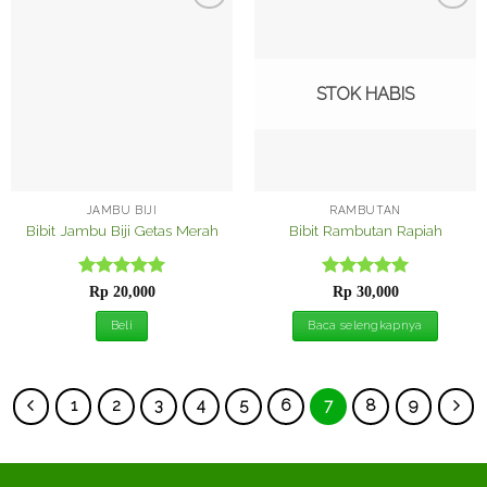
Tambah
Tambah
ke
ke
Wishlist
Wishlist
STOK HABIS
JAMBU BIJI
RAMBUTAN
Bibit Jambu Biji Getas Merah
Bibit Rambutan Rapiah
Dinilai
5
Dinilai
5
Rp
20,000
Rp
30,000
dari 5
dari 5
Beli
Baca selengkapnya
1
2
3
4
5
6
7
8
9