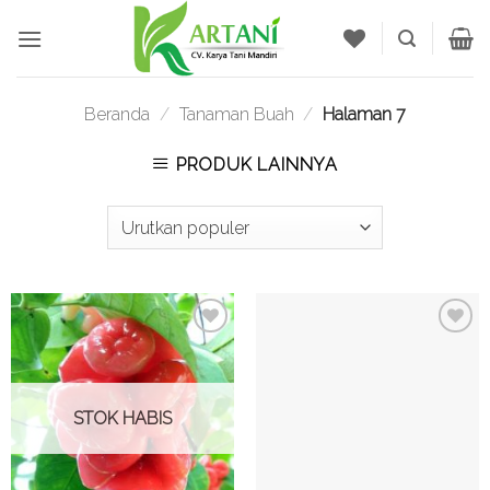
Skip
to
content
Beranda
/
Tanaman Buah
/
Halaman 7
PRODUK LAINNYA
Tambah
Tambah
ke
ke
Wishlist
Wishlist
STOK HABIS