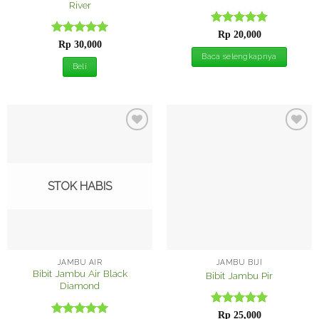
River
Dinilai
5
Rp
20,000
Dinilai
5
dari 5
Rp
30,000
dari 5
Baca selengkapnya
Beli
Tambah
Tambah
ke
ke
Wishlist
Wishlist
STOK HABIS
JAMBU AIR
JAMBU BIJI
Bibit Jambu Air Black
Bibit Jambu Pir
Diamond
Dinilai
5
Rp
25,000