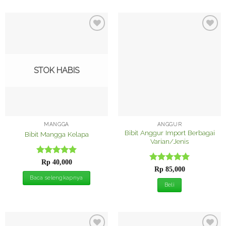
Tambah
Tambah
ke
ke
Wishlist
Wishlist
STOK HABIS
MANGGA
ANGGUR
Bibit Anggur Import Berbagai
Bibit Mangga Kelapa
Varian/Jenis
Dinilai
5
Rp
40,000
Dinilai
5
dari 5
Rp
85,000
dari 5
Baca selengkapnya
Beli