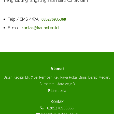
menghubungi langsung salah satu kontak kami.
Telp / SMS / WA :
085276935368
E-mail:
kontak@kartani.co.id
Alamat
Jalan Kecipir Lk. 7 Sei Remban Kel, Paya Roba, Binjai Barat, Medan,
Sumatera Utara 20718
Lihat peta
Kontak
+6285276935368