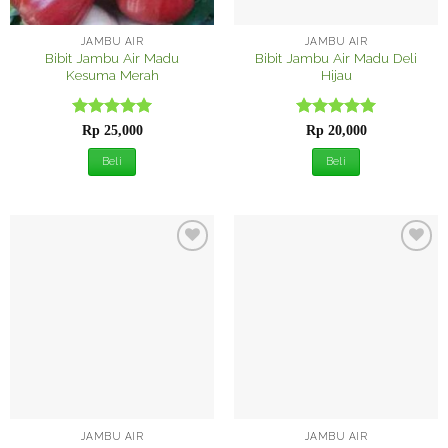
JAMBU AIR
JAMBU AIR
Bibit Jambu Air Madu
Bibit Jambu Air Madu Deli
Kesuma Merah
Hijau
Dinilai
5
Dinilai
5
Rp
25,000
Rp
20,000
dari 5
dari 5
Beli
Beli
Tambah
Tambah
ke
ke
Wishlist
Wishlist
JAMBU AIR
JAMBU AIR