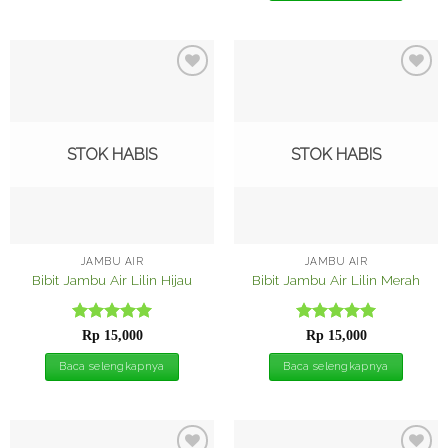
Tambah
Tambah
ke
ke
Wishlist
Wishlist
STOK HABIS
STOK HABIS
JAMBU AIR
JAMBU AIR
Bibit Jambu Air Lilin Hijau
Bibit Jambu Air Lilin Merah
Dinilai
5
Dinilai
5
Rp
15,000
Rp
15,000
dari 5
dari 5
Baca selengkapnya
Baca selengkapnya