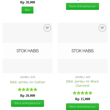
Dinilai
5
dari 5
Rp
20,000
dari 5
Baca selengkapnya
Beli
Tambah
Tambah
ke
ke
Wishlist
Wishlist
STOK HABIS
STOK HABIS
JAMBU AIR
JAMBU AIR
Bibit Jambu Air Black
Bibit Jambu Air Dalhari
Diamond
Dinilai
5
Rp
20,000
Dinilai
5
dari 5
Rp
15,000
dari 5
Baca selengkapnya
Baca selengkapnya