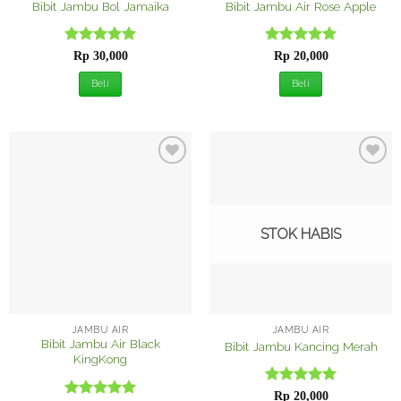
Bibit Jambu Bol Jamaika
Bibit Jambu Air Rose Apple
Dinilai
5
Dinilai
5
Rp
30,000
Rp
20,000
dari 5
dari 5
Beli
Beli
Tambah
Tambah
ke
ke
Wishlist
Wishlist
STOK HABIS
JAMBU AIR
JAMBU AIR
Bibit Jambu Air Black
Bibit Jambu Kancing Merah
KingKong
Dinilai
5
Rp
20,000