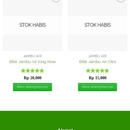
Tambah
Tambah
ke
ke
Wishlist
Wishlist
STOK HABIS
STOK HABIS
JAMBU AIR
JAMBU AIR
Bibit Jambu Air King Rose
Bibit Jambu Air Citra
Dinilai
5
Dinilai
5
Rp
20,000
Rp
15,000
dari 5
dari 5
Baca selengkapnya
Baca selengkapnya