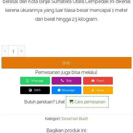
berasal dari Kota Binjai Sumatera Utara.Cempedak ini dikenal
karena ukurannya yang luar biasa besar mencapai 1 meter
dan berat hingga 23 kilogram.
Kuantitas Bibit Cempedak Guling Binjai
Beli
Pemesanan juga bisa melalui:
Whatsapp
Telp
Email
SMS
Messenger
Lokasi
Butuh panduan? Lihat
Cara pemesanan
Kategori:
Tanaman Buah
Bagikan produk ini: