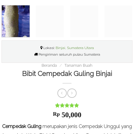
Lokasi:
Binjai, Sumatera Utara
Pengiriman seluruh pulau Sumatera
Beranda
/
Tanaman Buah
Bibit Cempedak Guling Binjai
Nilai
1
5
dari
Rp
50,000
5
berdasarkan
Cempedak Guling
merupakan jenis Cempedak Unggul yang
ulasan
pelanggan