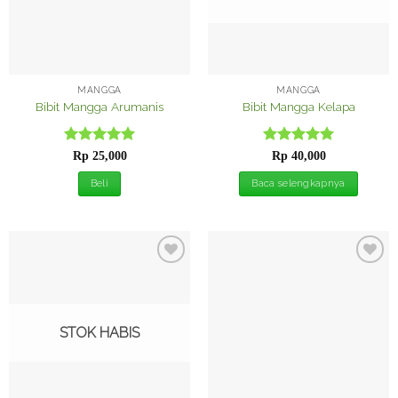
MANGGA
MANGGA
Bibit Mangga Arumanis
Bibit Mangga Kelapa
Dinilai
5
Dinilai
5
Rp
25,000
Rp
40,000
dari 5
dari 5
Beli
Baca selengkapnya
Tambah
Tambah
ke
ke
Wishlist
Wishlist
STOK HABIS