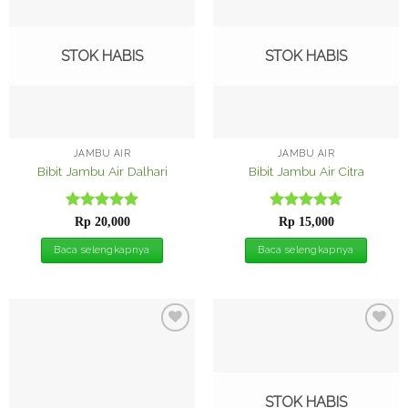
ke
ke
Wishlist
Wishlist
STOK HABIS
STOK HABIS
JAMBU AIR
JAMBU AIR
Bibit Jambu Air Dalhari
Bibit Jambu Air Citra
Dinilai
5
Dinilai
5
Rp
20,000
Rp
15,000
dari 5
dari 5
Baca selengkapnya
Baca selengkapnya
Tambah
Tambah
ke
ke
Wishlist
Wishlist
STOK HABIS