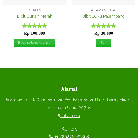
DURIAN
TANAMAN BUAH
Bibit Durian Merah
Bibit Duku Palembang
Dinilai
5
Dinilai
5
Rp
100,000
Rp
30,000
dari 5
dari 5
Baca selengkapnya
Beli
Alamat
Jalan Kecipir Lk. 7 Sei Remban Kel, Paya Roba, Binjai Barat, Medan,
Sumatera Utara 20718
Lihat peta
Kontak
+6285276935368