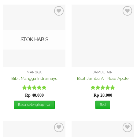
Tambah
Tambah
ke
ke
Wishlist
Wishlist
STOK HABIS
MANGGA
JAMBU AIR
Bibit Mangga Indramayu
Bibit Jambu Air Rose Apple
Dinilai
5
Dinilai
5
Rp
40,000
Rp
20,000
dari 5
dari 5
Baca selengkapnya
Beli
Tambah
Tambah