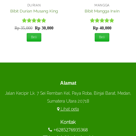
DURIAN
MANGGA
Bibit Durian Musang King
Bibit Mangga Irwin
Dinilai
Harga
5
Harga
Dinilai
5
Rp
35,000
Rp
30,000
Rp
40,000
aslinya
saat
dari 5
dari 5
adalah:
ini
Beli
Beli
Rp 35,000.
adalah:
Rp 30,000.
Alamat
Jalan Kecipir Lk. 7 Sei Remban Kel, Paya Roba, Binjai Barat, Medan,
Sumatera Utara 20718
Lihat peta
Kontak
+6285276935368