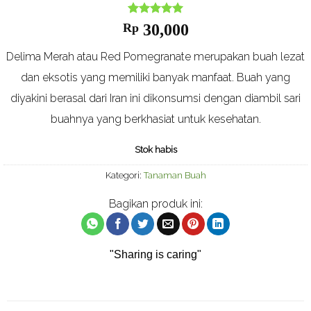
Nilai
1
5
dari
Rp
30,000
5
berdasarkan
Delima Merah atau Red Pomegranate merupakan buah lezat
ulasan
pelanggan
dan eksotis yang memiliki banyak manfaat. Buah yang
diyakini berasal dari Iran ini dikonsumsi dengan diambil sari
buahnya yang berkhasiat untuk kesehatan.
Stok habis
Kategori:
Tanaman Buah
Bagikan produk ini:
"Sharing is caring"