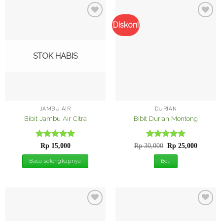
Diskon!
Tambah
Tambah
ke
ke
Wishlist
Wishlist
STOK HABIS
JAMBU AIR
DURIAN
Bibit Jambu Air Citra
Bibit Durian Montong
Dinilai
5
Dinilai
Harga
5
Harga
Rp
15,000
Rp
30,000
Rp
25,000
aslinya
saat
dari 5
dari 5
adalah:
ini
Baca selengkapnya
Beli
Rp 30,000.
adalah:
Rp 25,0
Tambah
Tambah
ke
ke