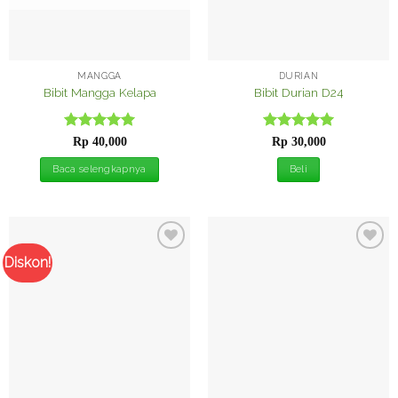
MANGGA
DURIAN
Bibit Mangga Kelapa
Bibit Durian D24
Dinilai
5
Dinilai
5
Rp
40,000
Rp
30,000
dari 5
dari 5
Baca selengkapnya
Beli
Diskon!
Tambah
Tambah
ke
ke
Wishlist
Wishlist