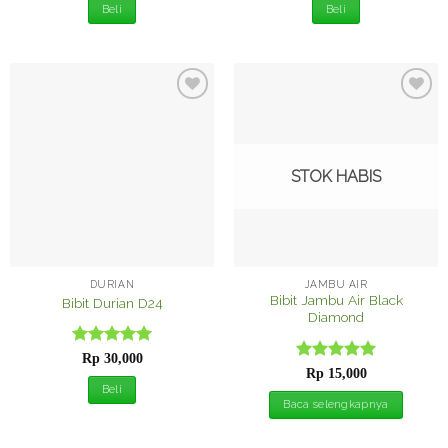
adalah:
ini
Beli
Beli
Rp 30,000.
adalah:
Rp 25,0
Tambah
Tambah
ke
ke
Wishlist
Wishlist
STOK HABIS
DURIAN
JAMBU AIR
Bibit Jambu Air Black
Bibit Durian D24
Diamond
Dinilai
5
Rp
30,000
Dinilai
5
dari 5
Rp
15,000
dari 5
Beli
Baca selengkapnya