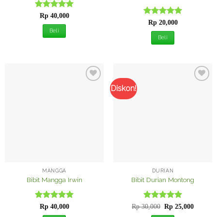
Dinilai
5
Rp
40,000
Dinilai
5
dari 5
Rp
20,000
dari 5
Beli
Beli
Diskon!
Tambah
Tambah
ke
ke
Wishlist
Wishlist
MANGGA
DURIAN
Bibit Mangga Irwin
Bibit Durian Montong
Dinilai
5
Dinilai
Harga
5
Harga
Rp
40,000
Rp
30,000
Rp
25,000
aslinya
saat
dari 5
dari 5