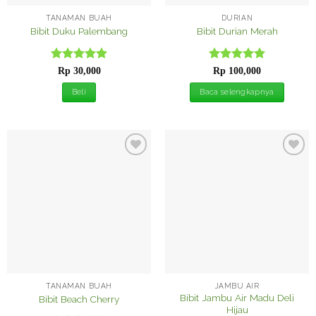
TANAMAN BUAH
DURIAN
Bibit Duku Palembang
Bibit Durian Merah
Dinilai
5
Dinilai
5
Rp
30,000
Rp
100,000
dari 5
dari 5
Beli
Baca selengkapnya
Tambah
Tambah
ke
ke
Wishlist
Wishlist
TANAMAN BUAH
JAMBU AIR
Bibit Jambu Air Madu Deli
Bibit Beach Cherry
Hijau