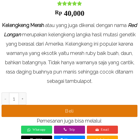
Nilai
1
5
dari
Rp
40,000
5
berdasarkan
Kelengkeng Merah
atau yang juga dikenal dengan nama
Red
ulasan
pelanggan
Longan
merupakan kelengkeng langka hasil mutasi genetik
yang berasal dari Amerika. Kelengkeng ini populer karena
warnanya yang eksotik yaitu merah ruby baik buah, daun,
bahkan batangnya. Tidak hanya warnanya saja yang cantik,
rasa daging buahnya pun manis sehingga cocok ditanam
sebagai tambulapot.
Kuantitas Bibit Kelengkeng Merah
Beli
Pemesanan juga bisa melalui:
Whatsapp
Telp
Email