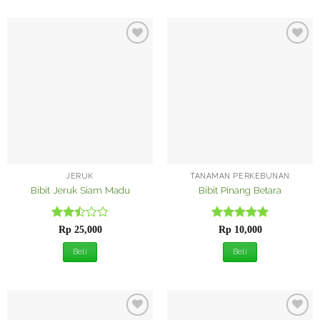
Tambah
Tambah
ke
ke
Wishlist
Wishlist
JERUK
TANAMAN PERKEBUNAN
Bibit Jeruk Siam Madu
Bibit Pinang Betara
Dinilai
Dinilai
5
Rp
25,000
Rp
10,000
2.52
dari 5
dari 5
Beli
Beli