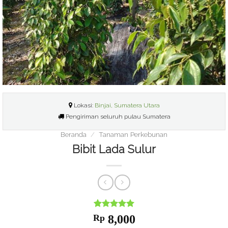
Lokasi:
Binjai, Sumatera Utara
Pengiriman seluruh pulau Sumatera
Beranda
/
Tanaman Perkebunan
Bibit Lada Sulur
Nilai
1
5
dari
Rp
8,000
5