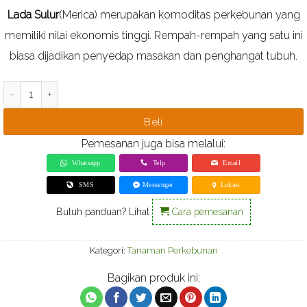
berdasarkan
Lada Sulur
(Merica) merupakan komoditas perkebunan yang
ulasan
pelanggan
memiliki nilai ekonomis tinggi. Rempah-rempah yang satu ini
biasa dijadikan penyedap masakan dan penghangat tubuh.
Kuantitas Bibit Lada Sulur
Beli
Pemesanan juga bisa melalui:
Whatsapp
Telp
Email
SMS
Messenger
Lokasi
Butuh panduan? Lihat
Cara pemesanan
Kategori:
Tanaman Perkebunan
Bagikan produk ini: