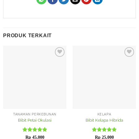
PRODUK TERKAIT
Tambah
Tambah
ke
ke
Wishlist
Wishlist
TANAMAN PERKEBUNAN
KELAPA
Bibit Petai Okulasi
Bibit Kelapa Hibrida
Dinilai
5
Dinilai
5
Rp
45,000
Rp
25,000