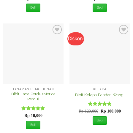
dari 5
dari 5
Beli
Beli
Diskon!
Tambah
Tambah
ke
ke
Wishlist
Wishlist
TANAMAN PERKEBUNAN
KELAPA
Bibit Lada Perdu (Merica
Bibit Kelapa Pandan Wangi
Perdu)
Dinilai
Harga
5
Harga
Rp
120,000
Rp
100,000
aslinya
saat
Dinilai
5
dari 5
Rp
10,000
adalah:
ini
dari 5
Beli
Rp 120,000.
adalah
Beli
Rp 10