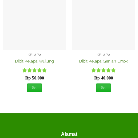
Tambah
Tambah
ke
ke
Wishlist
Wishlist
KELAPA
KELAPA
Bibit Kelapa Wulung
Bibit Kelapa Genjah Entok
Dinilai
5
Dinilai
5
Rp
50,000
Rp
40,000
dari 5
dari 5
Beli
Beli
Alamat