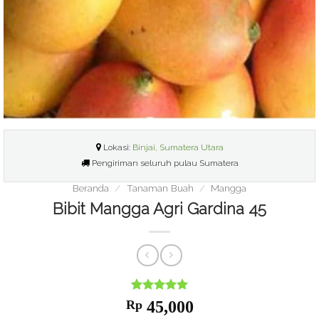
Lokasi:
Binjai, Sumatera Utara
Pengiriman seluruh pulau Sumatera
Beranda
/
Tanaman Buah
/
Mangga
Bibit Mangga Agri Gardina 45
Nilai
1
5
dari
Rp
45,000
5