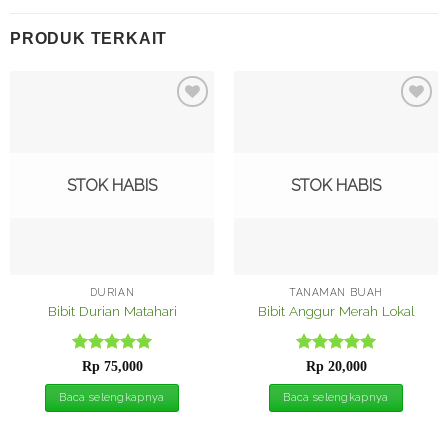
PRODUK TERKAIT
Tambah
Tambah
ke
ke
Wishlist
Wishlist
STOK HABIS
STOK HABIS
DURIAN
TANAMAN BUAH
Bibit Durian Matahari
Bibit Anggur Merah Lokal
Dinilai
5
Dinilai
5
Rp
75,000
Rp
20,000
dari 5
dari 5
Baca selengkapnya
Baca selengkapnya