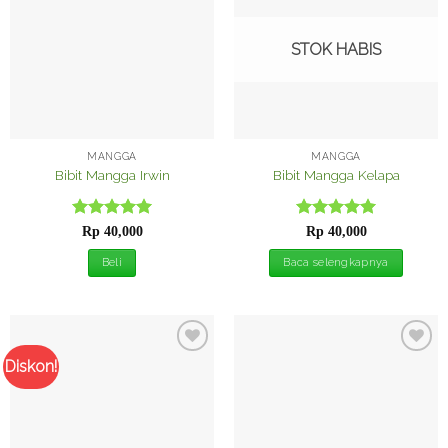
Wishlist
Wishlist
STOK HABIS
MANGGA
MANGGA
Bibit Mangga Irwin
Bibit Mangga Kelapa
Dinilai
5
Dinilai
5
Rp
40,000
Rp
40,000
dari 5
dari 5
Beli
Baca selengkapnya
Diskon!
Tambah
Tambah
ke
ke
Wishlist
Wishlist