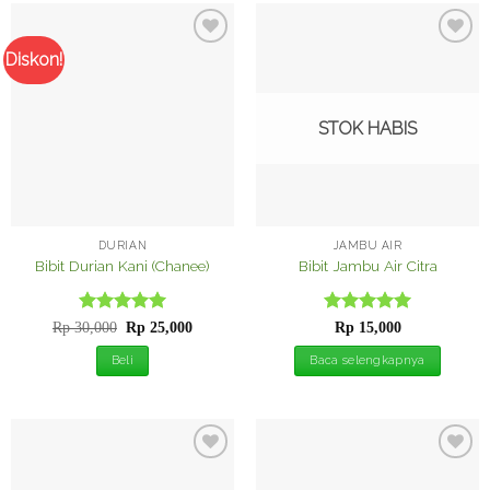
Diskon!
Tambah
Tambah
ke
ke
Wishlist
Wishlist
STOK HABIS
DURIAN
JAMBU AIR
Bibit Durian Kani (Chanee)
Bibit Jambu Air Citra
Dinilai
Harga
5
Harga
Dinilai
5
Rp
30,000
Rp
25,000
Rp
15,000
aslinya
saat
dari 5
dari 5
adalah:
ini
Beli
Baca selengkapnya
Rp 30,000.
adalah:
Rp 25,000.
Tambah
Tambah
ke
ke