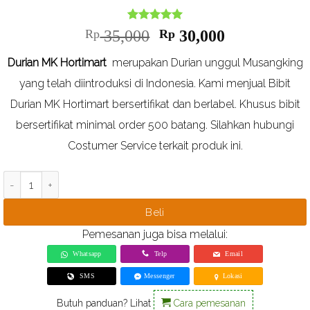
Nilai
1
5
Harga
dari
Harga
Rp
35,000
Rp
30,000
5
aslinya
saat
berdasarkan
Durian MK Hortimart
merupakan Durian unggul Musangking
ulasan
adalah:
ini
pelanggan
Rp 35,000.
adalah:
yang telah diintroduksi di Indonesia. Kami menjual Bibit
Rp 30,000.
Durian MK Hortimart bersertifikat dan berlabel. Khusus bibit
bersertifikat minimal order 500 batang. Silahkan hubungi
Costumer Service terkait produk ini.
Kuantitas Bibit Durian MK Hortimart Bersertifikat (Musang King)
Beli
Pemesanan juga bisa melalui:
Whatsapp
Telp
Email
SMS
Messenger
Lokasi
Butuh panduan? Lihat
Cara pemesanan