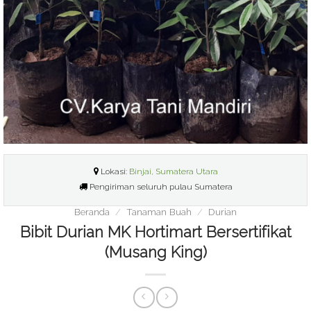
Lokasi:
Binjai, Sumatera Utara
Pengiriman seluruh pulau Sumatera
Beranda
/
Tanaman Buah
/
Durian
Bibit Durian MK Hortimart Bersertifikat
(Musang King)