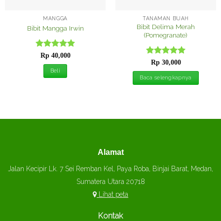
MANGGA
TANAMAN BUAH
Bibit Delima Merah
Bibit Mangga Irwin
(Pomegranate)
Dinilai
5
Rp
40,000
Dinilai
5
dari 5
Rp
30,000
dari 5
Beli
Baca selengkapnya
Alamat
Jalan Kecipir Lk. 7 Sei Remban Kel, Paya Roba, Binjai Barat, Medan,
Sumatera Utara 20718
Lihat peta
Kontak