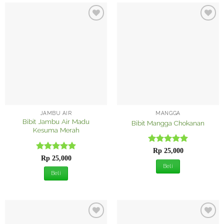
Tambah
Tambah
ke
ke
Wishlist
Wishlist
JAMBU AIR
MANGGA
Bibit Jambu Air Madu
Bibit Mangga Chokanan
Kesuma Merah
Dinilai
5
Rp
25,000
Dinilai
5
dari 5
Rp
25,000
dari 5
Beli
Beli