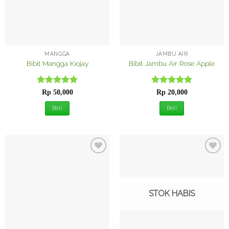
MANGGA
JAMBU AIR
Bibit Mangga Kiojay
Bibit Jambu Air Rose Apple
Dinilai
5
Dinilai
5
Rp
50,000
Rp
20,000
dari 5
dari 5
Beli
Beli
Tambah
Tambah
ke
ke
Wishlist
Wishlist
STOK HABIS