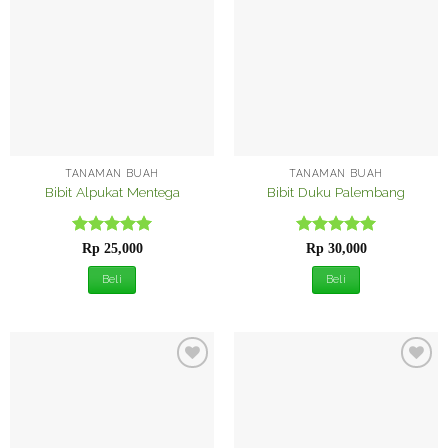
Tambah
Tambah
ke
ke
Wishlist
Wishlist
TANAMAN BUAH
TANAMAN BUAH
Bibit Alpukat Mentega
Bibit Duku Palembang
Dinilai
5
Dinilai
5
Rp
25,000
Rp
30,000
dari 5
dari 5
Beli
Beli
Tambah
Tambah
ke
ke
Wishlist
Wishlist