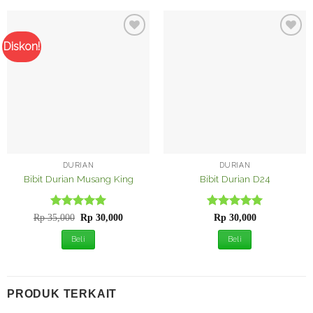
Diskon!
Tambah
Tambah
ke
ke
Wishlist
Wishlist
DURIAN
DURIAN
Bibit Durian Musang King
Bibit Durian D24
Dinilai
Harga
5
Harga
Dinilai
5
Rp
35,000
Rp
30,000
Rp
30,000
aslinya
saat
dari 5
dari 5
adalah:
ini
Beli
Beli
Rp 35,000.
adalah:
Rp 30,000.
PRODUK TERKAIT