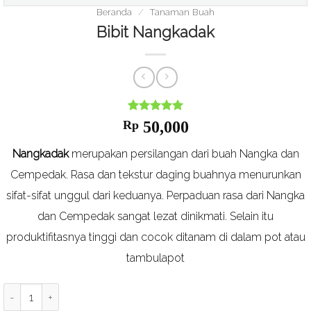
Beranda
/
Tanaman Buah
Bibit Nangkadak
Nilai
1
5
dari
Rp
50,000
5
berdasarkan
Nangkadak
merupakan persilangan dari buah Nangka dan
ulasan
pelanggan
Cempedak. Rasa dan tekstur daging buahnya menurunkan
sifat-sifat unggul dari keduanya. Perpaduan rasa dari Nangka
dan Cempedak sangat lezat dinikmati. Selain itu
produktifitasnya tinggi dan cocok ditanam di dalam pot atau
tambulapot
Kuantitas Bibit Nangkadak