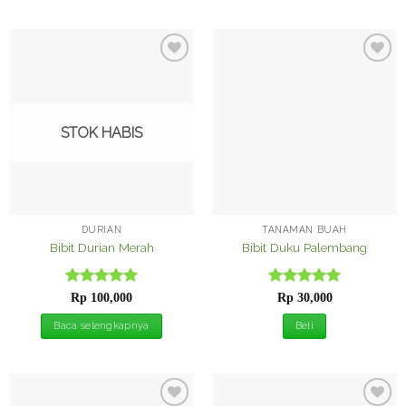
Tambah
Tambah
ke
ke
Wishlist
Wishlist
STOK HABIS
DURIAN
TANAMAN BUAH
Bibit Durian Merah
Bibit Duku Palembang
Dinilai
5
Dinilai
5
Rp
100,000
Rp
30,000
dari 5
dari 5
Baca selengkapnya
Beli