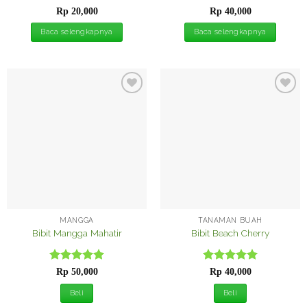
Dinilai
5
Dinilai
5
Rp
20,000
Rp
40,000
dari 5
dari 5
Baca selengkapnya
Baca selengkapnya
Tambah
Tambah
ke
ke
Wishlist
Wishlist
MANGGA
TANAMAN BUAH
Bibit Mangga Mahatir
Bibit Beach Cherry
Dinilai
5
Dinilai
5
Rp
50,000
Rp
40,000
dari 5
dari 5
Beli
Beli