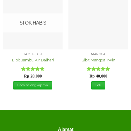
Tambah
Tambah
ke
ke
Wishlist
Wishlist
STOK HABIS
JAMBU AIR
MANGGA
Bibit Jambu Air Dalhari
Bibit Mangga Irwin
Dinilai
5
Dinilai
5
Rp
20,000
Rp
40,000
dari 5
dari 5
Baca selengkapnya
Beli
Alamat