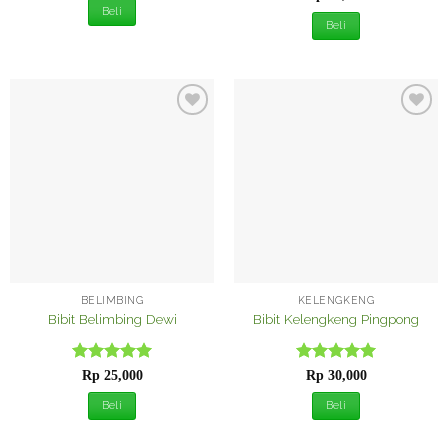
dari 5
Beli
Beli
Tambah
Tambah
ke
ke
Wishlist
Wishlist
BELIMBING
KELENGKENG
Bibit Belimbing Dewi
Bibit Kelengkeng Pingpong
Dinilai
5
Dinilai
5
Rp
25,000
Rp
30,000
dari 5
dari 5
Beli
Beli