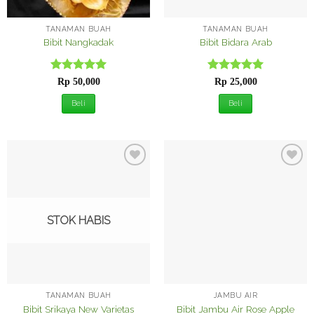
TANAMAN BUAH
TANAMAN BUAH
Bibit Nangkadak
Bibit Bidara Arab
Dinilai
5
Dinilai
5
Rp
50,000
Rp
25,000
dari 5
dari 5
Beli
Beli
Tambah
Tambah
ke
ke
Wishlist
Wishlist
STOK HABIS
TANAMAN BUAH
JAMBU AIR
Bibit Srikaya New Varietas
Bibit Jambu Air Rose Apple