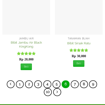
ke
ke
Wishlist
Wishlist
JAMBU AIR
TANAMAN BUAH
Bibit Jambu Air Black
Bibit Sirsak Ratu
KingKong
Dinilai
5
Rp
30,000
Dinilai
5
dari 5
Rp
20,000
dari 5
Beli
Beli
1
2
3
4
5
6
7
8
9
10