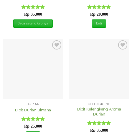
Dinilai
5
Dinilai
5
Rp
35,000
Rp
20,000
dari 5
dari 5
Baca selengkapnya
Beli
Tambah
Tambah
ke
ke
Wishlist
Wishlist
DURIAN
KELENGKENG
Bibit Kelengkeng Aroma
Bibit Durian Bintana
Durian
Dinilai
5
Rp
25,000
Dinilai
5
dari 5
Rp
35,000