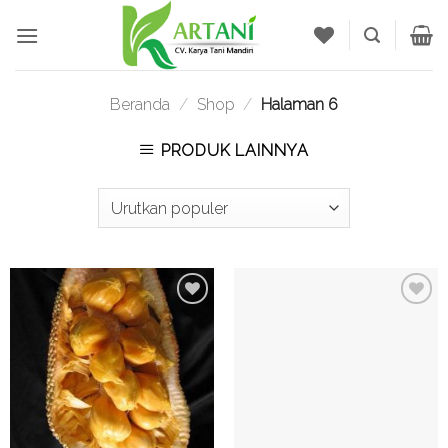
Skip
to
content
Beranda
/
Shop
/
Halaman 6
PRODUK LAINNYA
Tambah
Tambah
ke
ke
Wishlist
Wishlist