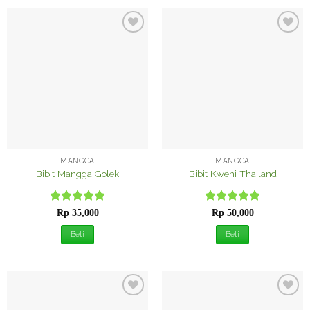
Tambah
Tambah
ke
ke
Wishlist
Wishlist
MANGGA
MANGGA
Bibit Mangga Golek
Bibit Kweni Thailand
Dinilai
5
Dinilai
5
Rp
35,000
Rp
50,000
dari 5
dari 5
Beli
Beli
Tambah
Tambah