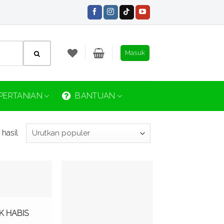
Masuk
PERTANIAN
BANTUAN
hasil
Tambah
Tambah
ke
ke
Wishlist
Wishlist
K HABIS