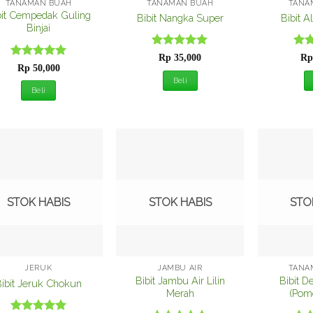
TANAMAN BUAH
TANAMAN BUAH
TANA
bit Cempedak Guling
Bibit Nangka Super
Bibit A
Binjai
Dinilai
5
Din
Rp
35,000
Rp
Dinilai
5
dari 5
dari
Rp
50,000
dari 5
Beli
Beli
Tambah
Tambah
ke
ke
Wishlist
Wishlist
STOK HABIS
STOK HABIS
STO
JERUK
JAMBU AIR
TANA
Bibit Jambu Air Lilin
Bibit D
Bibit Jeruk Chokun
Merah
(Pom