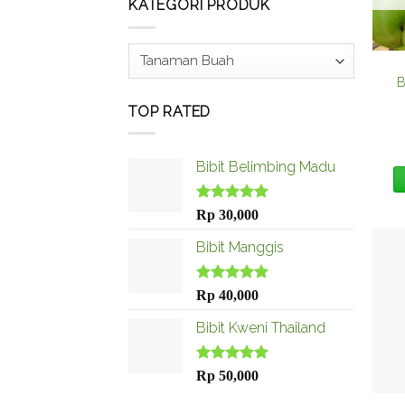
KATEGORI PRODUK
B
TOP RATED
Bibit Belimbing Madu
Dinilai
5.00
Rp
30,000
dari 5
Bibit Manggis
Dinilai
5.00
Rp
40,000
dari 5
Bibit Kweni Thailand
Dinilai
5.00
Rp
50,000
dari 5