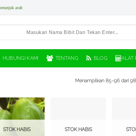
petunjuk arah
HUBUNGI KAMI
TENTANG
BLOG
ALAT 
Menampilkan 85–96 dari 98 
Tambah
Tambah
ke
ke
Wishlist
Wishlist
STOK HABIS
STOK HABIS
STO