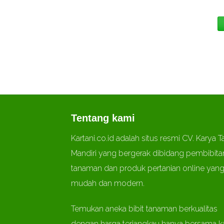
Tentang kami
Kartani.co.id adalah situs resmi
CV. Karya T
Mandiri
yang bergerak dibidang pembibita
tanaman dan produk pertanian online yan
mudah dan modern.
Temukan aneka bibit tanaman berkualitas
dengan harga terjangkau hanya bersama k