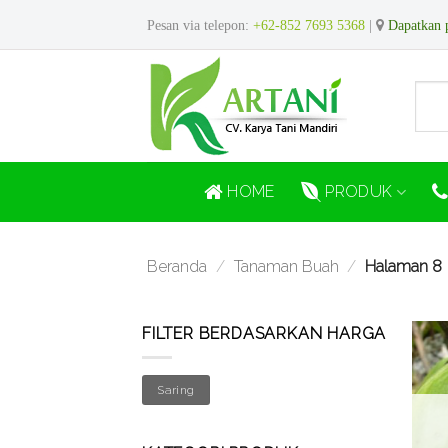
Skip
Pesan via telepon:
+62-852 7693 5368
|
Dapatkan 
to
content
HOME
PRODUK
Beranda
/
Tanaman Buah
/
Halaman 8
FILTER BERDASARKAN HARGA
Harga
Harga
Saring
Min
Max