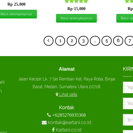
Dinilai
5
Rp
25,000
Dinilai
5
Din
dari 5
Rp
15,000
Rp
dari 5
dari
Baca selengkapnya
Baca selengkapnya
Baca s
1
2
3
…
5
6
7
KIR
Alamat
Jalan Kecipir Lk. 7 Sei Remban Kel, Paya Roba, Binjai
ani
Barat, Medan, Sumatera Utara 20718
n
Lihat peta
g
Kontak
+6285276935368
kontak@kartani.co.id
Kartani.co.id
ami.