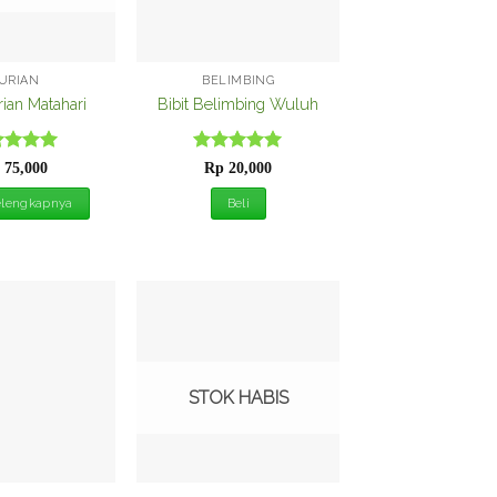
URIAN
BELIMBING
rian Matahari
Bibit Belimbing Wuluh
ilai
5
Dinilai
5
75,000
Rp
20,000
 5
dari 5
elengkapnya
Beli
Tambah
Tambah
ke
ke
Wishlist
Wishlist
STOK HABIS