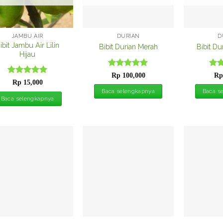
JAMBU AIR
DURIAN
D
ibit Jambu Air Lilin
Bibit Durian Merah
Bibit Du
Hijau
Dinilai
5
Din
Rp
100,000
Rp
Dinilai
5
dari 5
dari
Rp
15,000
dari 5
Baca selengkapnya
Baca s
Baca selengkapnya
Tambah
Tambah
ke
ke
Wishlist
Wishlist