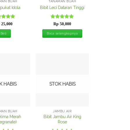
MAN BUAH
TANAMAN BUAH
lpukat Idola
Bibit Leci Dataran Tinggi
ilai
5
Dinilai
5
25,000
Rp
50,000
 5
dari 5
Beli
Baca selengkapnya
Tambah
Tambah
ke
ke
Wishlist
Wishlist
K HABIS
STOK HABIS
MAN BUAH
JAMBU AIR
elima Merah
Bibit Jambu Air King
egranate)
Rose