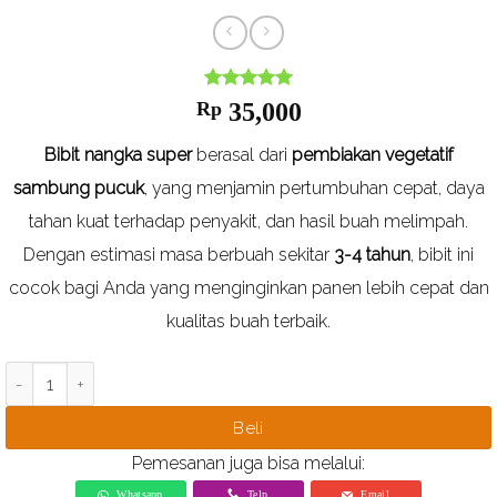
Nilai
1
5
dari
Rp
35,000
5
berdasarkan
Bibit nangka super
berasal dari
pembiakan vegetatif
ulasan
pelanggan
sambung pucuk
, yang menjamin pertumbuhan cepat, daya
tahan kuat terhadap penyakit, dan hasil buah melimpah.
Dengan estimasi masa berbuah sekitar
3-4 tahun
, bibit ini
cocok bagi Anda yang menginginkan panen lebih cepat dan
kualitas buah terbaik.
Kuantitas Bibit Nangka Super
Beli
Pemesanan juga bisa melalui:
Whatsapp
Telp
Email