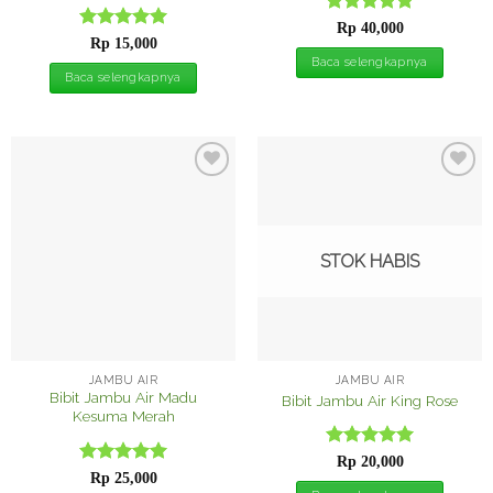
Dinilai
5
Rp
40,000
Dinilai
5
dari 5
Rp
15,000
dari 5
Baca selengkapnya
Baca selengkapnya
Tambah
Tambah
ke
ke
Wishlist
Wishlist
STOK HABIS
JAMBU AIR
JAMBU AIR
Bibit Jambu Air Madu
Bibit Jambu Air King Rose
Kesuma Merah
Dinilai
5
Rp
20,000
Dinilai
5
dari 5
Rp
25,000