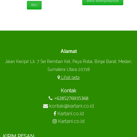
dari 5
Baca selengkapnya
Beli
Alamat
Jalan Kecipir Lk. 7 Sei Remban Kel, Paya Roba, Binjai Barat, Medan,
Sumatera Utara 20718
Lihat peta
Kontak
+6285276935368
kontak@kartani.co.id
Kartani.co.id
Kartani.co.id
KIRIM PESAN