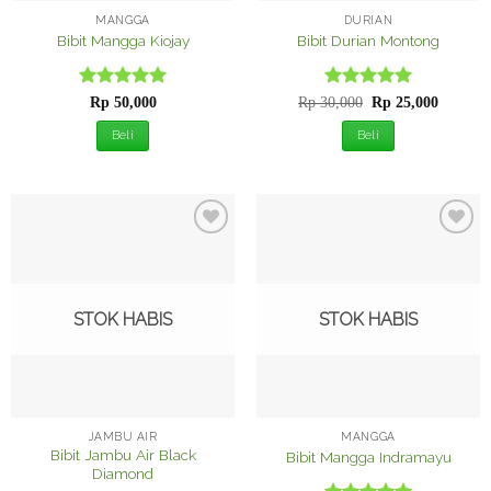
MANGGA
DURIAN
Bibit Mangga Kiojay
Bibit Durian Montong
Dinilai
5
Dinilai
Harga
5
Harga
Rp
50,000
Rp
30,000
Rp
25,000
aslinya
saat
dari 5
dari 5
adalah:
ini
Beli
Beli
Rp 30,000.
adalah:
Rp 25,0
Tambah
Tambah
ke
ke
Wishlist
Wishlist
STOK HABIS
STOK HABIS
JAMBU AIR
MANGGA
Bibit Jambu Air Black
Bibit Mangga Indramayu
Diamond