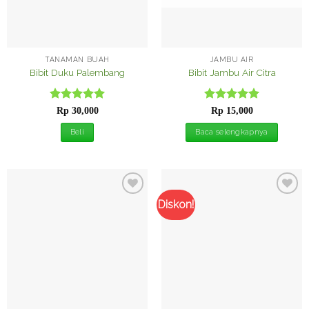
TANAMAN BUAH
JAMBU AIR
Bibit Duku Palembang
Bibit Jambu Air Citra
Dinilai
5
Dinilai
5
Rp
30,000
Rp
15,000
dari 5
dari 5
Beli
Baca selengkapnya
Diskon!
Tambah
Tambah
ke
ke
Wishlist
Wishlist